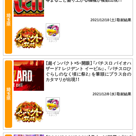
2021/12/18（土）
スロマガ取材
スタッフ
【超インパクト×5・開眼】『パチスロ バイオハ
ザード7 レジデント イービル』、『パチスロひ
ぐらしのなく頃に祭2』を筆頭にプラス台の
カタマリが出現！！
2021/12/8（水）
スロマガ取材
スタッフ