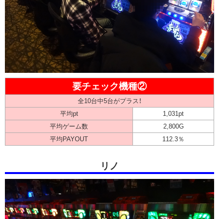
要チェック機種②
全10台中5台がプラス！
平均pt
1,031pt
平均ゲーム数
2,800G
平均PAYOUT
112.3％
リノ