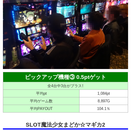
ピックアップ機種③ 0.5ptゲット
全4台中3台がプラス！
平均pt
1,084pt
平均ゲーム数
8,897G
平均PAYOUT
104.1％
SLOT魔法少女まどか☆マギカ2