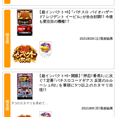
【超インパクト×5】『パチスロ バイオハザー
ド7 レジデント イービル』が全台好調！！ 今後
も要注目の機種！？
2021/8/28（土）
スロマガ取材
スタッフ
【超インパクト×5・開眼】『押忍！番長3』に次
ぐ？定番『パチスロコードギアス 反逆のルル
ーシュR2』を筆頭に5つ以上のカタマリ出
現！！
5つのカタマリを求めて…
2021/8/9（月）