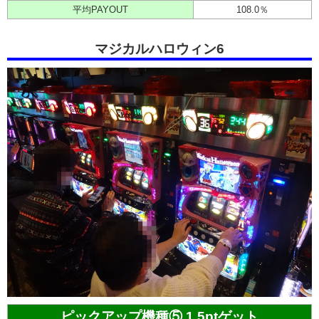
平均PAYOUT
108.0％
マジカルハロウィン6
ピックアップ機種⑤ 1.5ptゲット