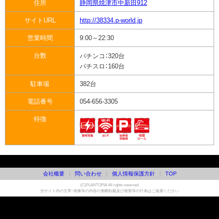
住所
静岡県焼津市中新田912
サイトURL
http://38334.p-world.jp
営業時間
9:00～22:30
台数
パチンコ：
320台
パチスロ：
160台
駐車場
382台
電話番号
054-656-3305
特徴
会社概要
問い合わせ
個人情報保護方針
TOP
(C)PLANTOPIA All rights reserved.
当サイト内の文章・画像等の内容の無断転載及び複製等の行為はご遠慮ください