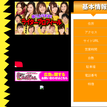
基本情報
住所
アクセス
サイトURL
営業時間
台数
駐車場
電話番号
特徴