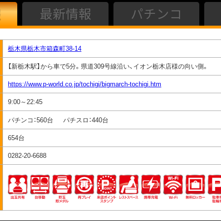
最新情報
パチンコ
栃木県栃木市箱森町38-14
【新栃木駅】から車で5分。県道309号線沿い、イオン栃木店様の向い側。
https://www.p-world.co.jp/tochigi/bigmarch-tochigi.htm
9:00～22:45
パチンコ：
560台
パチスロ：
440台
654台
0282-20-6688