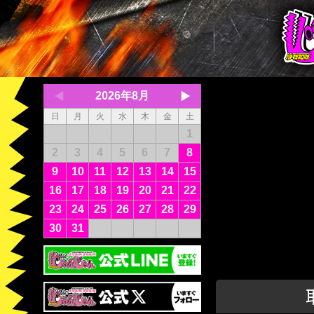
2026年8月
日
月
火
水
木
金
土
1
2
3
4
5
6
7
8
9
10
11
12
13
14
15
16
17
18
19
20
21
22
23
24
25
26
27
28
29
30
31