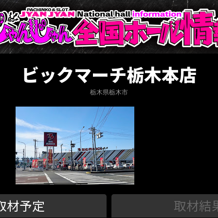
ビックマーチ栃木本店
栃木県栃木市
取材予定
取材結