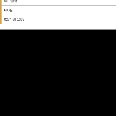
年中無休
603台
0274-89-1333