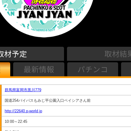
取材予定
取材結
最新情報
パチンコ
群馬県富岡市黒川779
国道254バイパスもみじ平公園入口ベイシアさん前
http://22640.p-world.jp
10:00～22:45