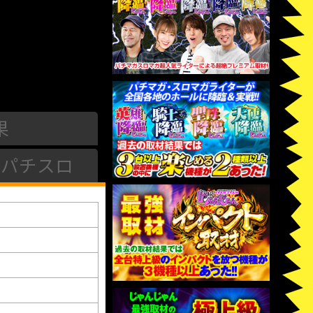
果
パチスロ