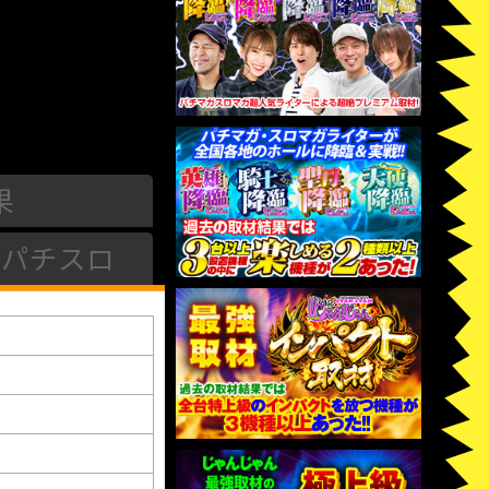
果
パチスロ