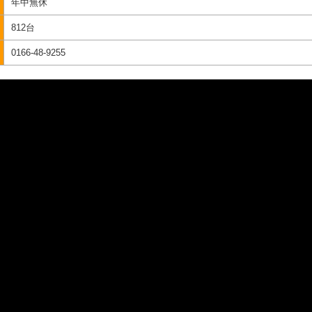
年中無休
812台
0166-48-9255