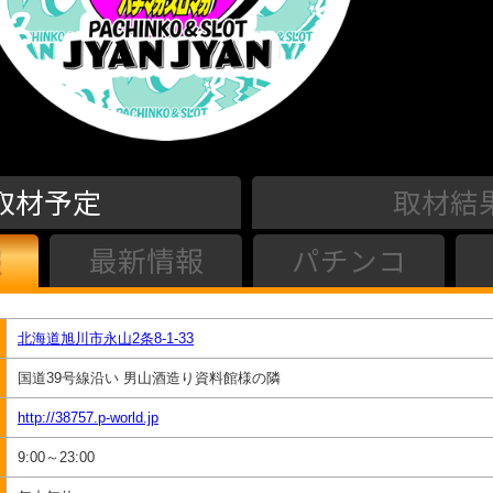
取材予定
取材結
最新情報
パチンコ
北海道旭川市永山2条8-1-33
国道39号線沿い 男山酒造り資料館様の隣
http://38757.p-world.jp
9:00～23:00