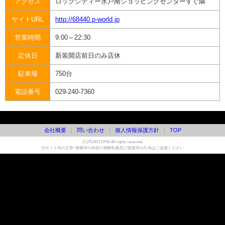
アクセス
ロックシティー水戸南ショッピングセンターすぐ隣
サイトURL
http://68440.p-world.jp
営業時間
9:00～22:30
定休日
新装開店前日のみ店休
駐車場
750台
電話番号
029-240-7360
会社概要
問い合わせ
個人情報保護方針
TOP
(C)PLANTOPIA All rights reserved.
当サイト内の文章・画像等の内容の無断転載及び複製等の行為はご遠慮ください