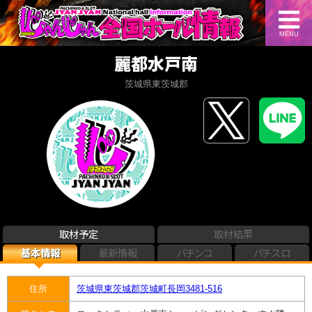
MENU
麗都水戸南
茨城県東茨城郡
取材予定
取材結果
基本情報
最新情報
パチンコ
パチスロ
住所
茨城県東茨城郡茨城町長岡3481-516