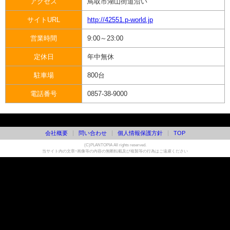
アクセス
鳥取市湖山街道沿い
サイトURL
http://42551.p-world.jp
営業時間
9:00～23:00
定休日
年中無休
駐車場
800台
電話番号
0857-38-9000
会社概要
問い合わせ
個人情報保護方針
TOP
(C)PLANTOPIA All rights reserved.
当サイト内の文章・画像等の内容の無断転載及び複製等の行為はご遠慮ください