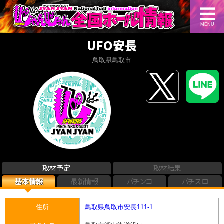
MENU
UFO安長
鳥取県鳥取市
取材予定
取材結果
基本情報
最新情報
パチンコ
パチスロ
住所
鳥取県鳥取市安長111-1