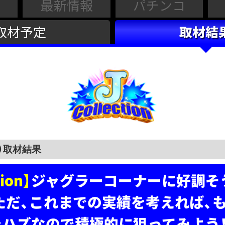
最新情報
パチンコ
取材予定
取材結
）
tion】
ジャグラーコーナーに好調そ
 ただ、これまでの実績を考えれば、
たハズなので積極的に狙ってみよう