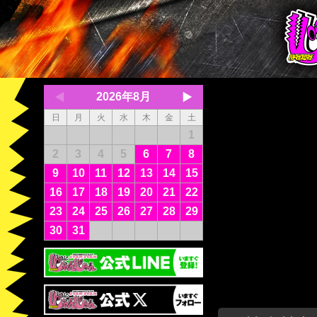
2026年8月
日
月
火
水
木
金
土
1
2
3
4
5
6
7
8
9
10
11
12
13
14
15
16
17
18
19
20
21
22
23
24
25
26
27
28
29
30
31