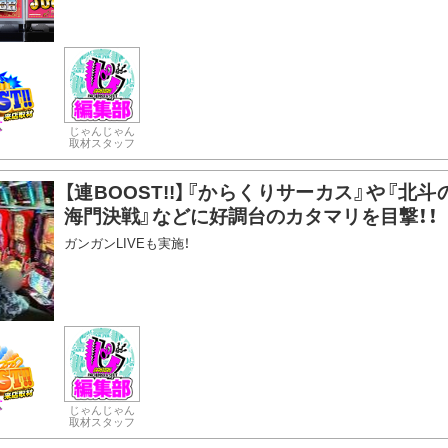
じゃんじゃん
取材スタッフ
【連BOOST!!】『からくりサーカス』や『北
海門決戦』などに好調台のカタマリを目撃！！
ガンガンLIVEも実施！
じゃんじゃん
取材スタッフ