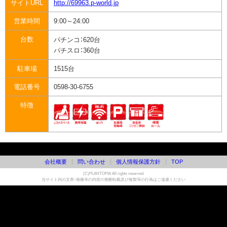
サイトURL
http://69963.p-world.jp
営業時間
9:00～24:00
台数
パチンコ：
620台
パチスロ：
360台
駐車場
1515台
電話番号
0598-30-6755
特徴
会社概要
問い合わせ
個人情報保護方針
TOP
(C)PLANTOPIA All rights reserved.
当サイト内の文章・画像等の内容の無断転載及び複製等の行為はご遠慮ください