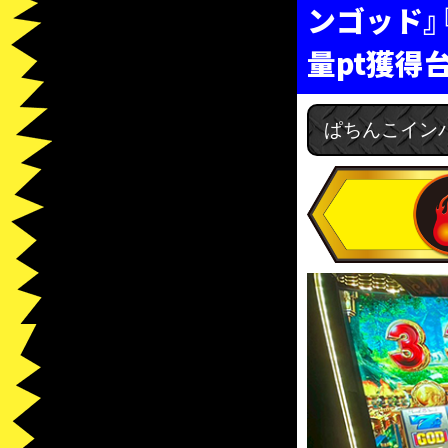
ンゴッド』
量pt獲得
ぱちんこイン