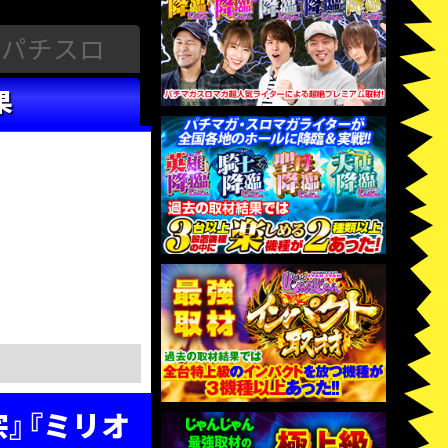
パチスロ
果
宗』『ミリオ