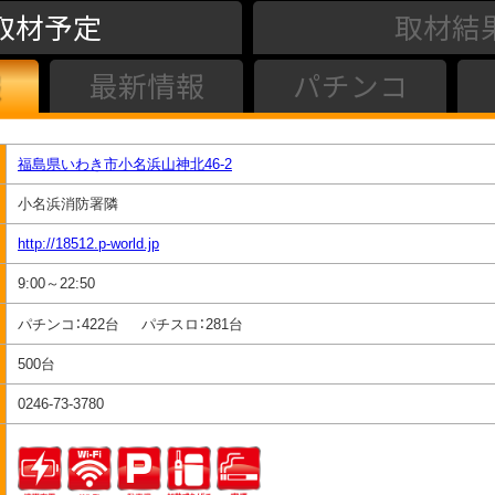
取材予定
取材結
最新情報
パチンコ
福島県いわき市小名浜山神北46-2
小名浜消防署隣
http://18512.p-world.jp
9:00～22:50
パチンコ：
422台
パチスロ：
281台
500台
0246-73-3780