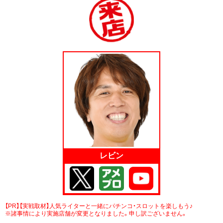
レビン
【PR】【実戦取材】人気ライターと一緒にパチンコ・スロットを楽しもう♪
※諸事情により実施店舗が変更となりました。申し訳ございません。