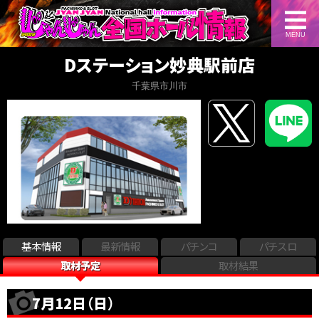
MENU
Dステーション妙典駅前店
千葉県市川市
基本情報
最新情報
パチンコ
パチスロ
取材予定
取材結果
7月12日（日）