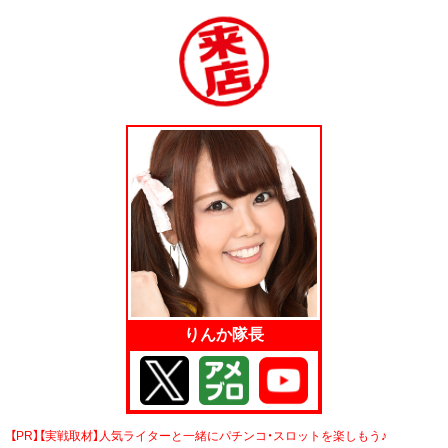
りんか隊長
【PR】【実戦取材】人気ライターと一緒にパチンコ・スロットを楽しもう♪