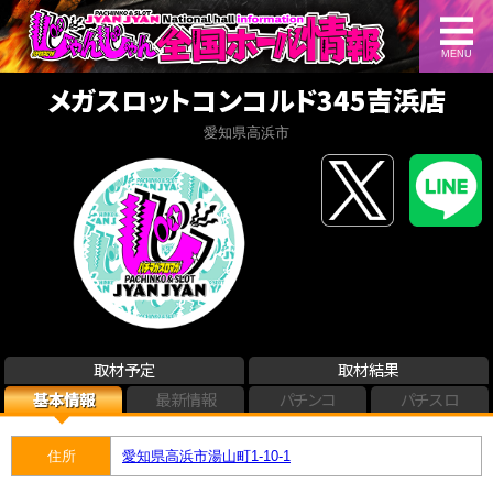
MENU
メガスロットコンコルド345吉浜店
愛知県高浜市
取材予定
取材結果
基本情報
最新情報
パチンコ
パチスロ
住所
愛知県高浜市湯山町1-10-1