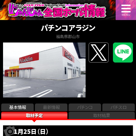
MENU
パチンコアラジン
福島県郡山市
基本情報
最新情報
パチンコ
パチスロ
取材予定
取材結果
1月25日（日）