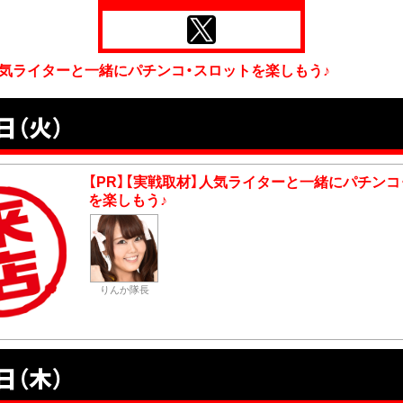
】人気ライターと一緒にパチンコ・スロットを楽しもう♪
日（火）
【PR】【実戦取材】人気ライターと一緒にパチンコ
を楽しもう♪
りんか隊長
日（木）