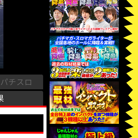
パチスロ
果