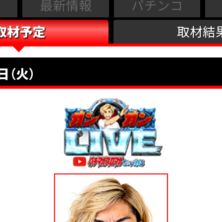
最新情報
パチンコ
取材予定
取材結
日（火）