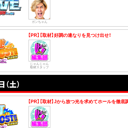
ガンちゃん
【PR】【取材】好調の連なりを見つけ出せ！
じゃんじゃん
取材スタッフ
日（土）
【PR】【取材】Jから放つ光を求めてホールを徹底調