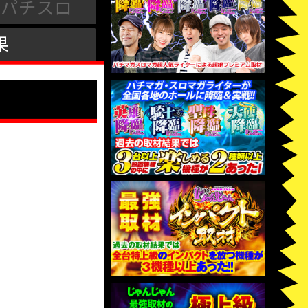
パチスロ
果