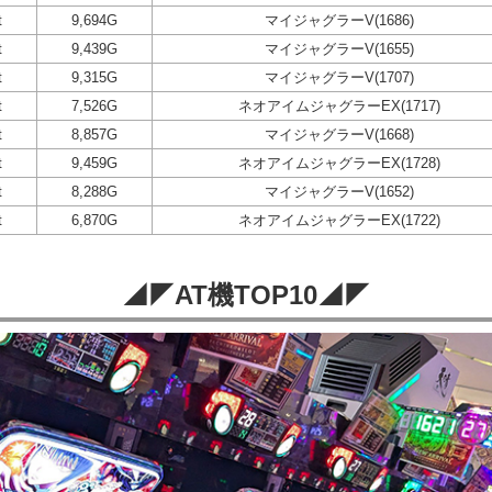
t
9,694G
マイジャグラーV(1686)
t
9,439G
マイジャグラーV(1655)
t
9,315G
マイジャグラーV(1707)
t
7,526G
ネオアイムジャグラーEX(1717)
t
8,857G
マイジャグラーV(1668)
t
9,459G
ネオアイムジャグラーEX(1728)
t
8,288G
マイジャグラーV(1652)
t
6,870G
ネオアイムジャグラーEX(1722)
◢◤AT機TOP10◢◤