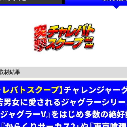
ャレバトスクープ】
チャレンジャー
老若男女に愛されるジャグラーシリ
マイジャグラーV』をはじめ多数の絶
た、『からくりサーカス2』や『東京喰