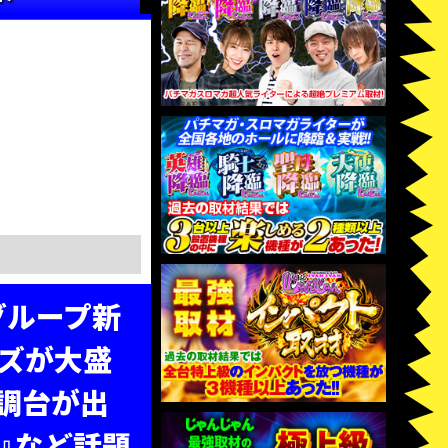
グループ新
ーズが大盛
好調台が出
種』など話題