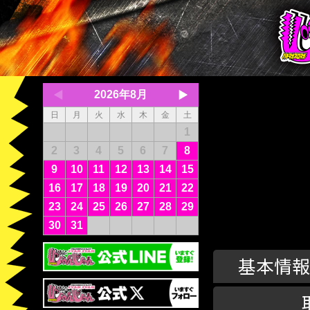
2026年8月
日
月
火
水
木
金
土
1
2
3
4
5
6
7
8
9
10
11
12
13
14
15
16
17
18
19
20
21
22
23
24
25
26
27
28
29
30
31
基本情報