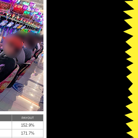
PAYOUT
152.9%
171.7%