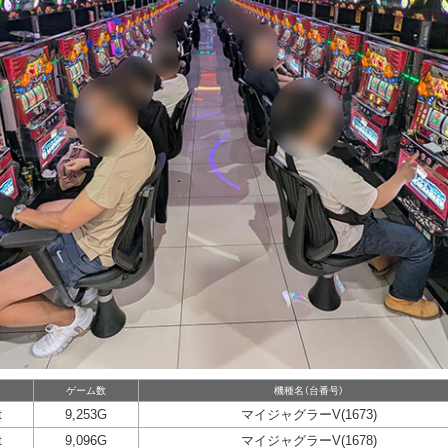
ゲーム数
機種名（台番号）
t
9,253G
マイジャグラーV(1673)
t
9,096G
マイジャグラーV(1678)