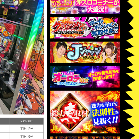
PAYOUT
116.2%
116.3%