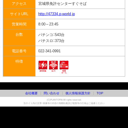
アクセス
宮城県免許センターすぐそば
サイトURL
http://47334.p-world.jp
営業時間
8:00～23:45
台数
パチンコ：
543台
パチスロ：
373台
電話番号
022-341-0991
特徴
会社概要
問い合わせ
個人情報保護方針
TOP
(C)PLANTOPIA All rights reserved.
当サイト内の文章・画像等の内容の無断転載及び複製等の行為はご遠慮ください