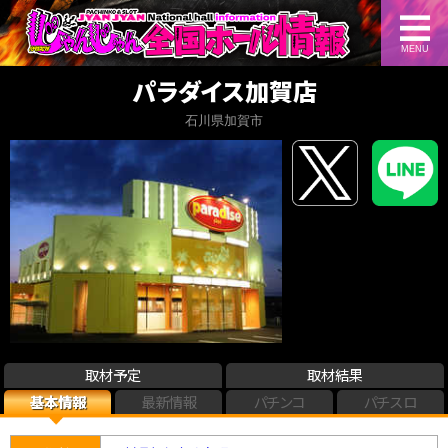
MENU
パラダイス加賀店
石川県加賀市
取材予定
取材結果
基本情報
最新情報
パチンコ
パチスロ