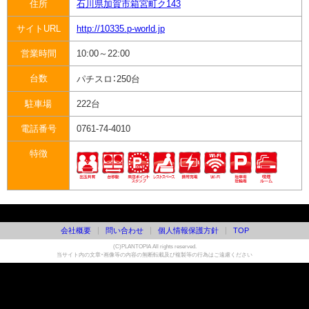
住所
石川県加賀市箱宮町ク143
サイトURL
http://10335.p-world.jp
営業時間
10:00～22:00
台数
パチスロ：
250台
駐車場
222台
電話番号
0761-74-4010
特徴
会社概要
問い合わせ
個人情報保護方針
TOP
(C)PLANTOPIA All rights reserved.
当サイト内の文章・画像等の内容の無断転載及び複製等の行為はご遠慮ください