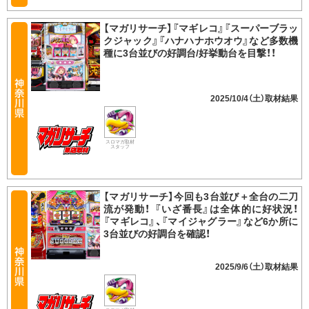
【マガリサーチ】『マギレコ』『スーパーブラッ
クジャック』『ハナハナホウオウ』など多数機
種に3台並びの好調台/好挙動台を目撃！！
2025/10/4（土）
スロマガ取材
スタッフ
【マガリサーチ】今回も3台並び＋全台の二刀
流が発動！ 『いざ番長』は全体的に好状況！
『マギレコ』、『マイジャグラー』など6か所に
3台並びの好調台を確認！
2025/9/6（土）