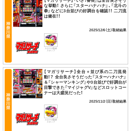
【マガリサーチ】『いざ！番長』は全台良さそう
な挙動！ さらに『スターハナハナ』、『北斗の
拳』などに3台並びの好調台を確認！！ 二刀流
は健在！！
2025/12/6（土）
スロマガ取材
スタッフ
【マガリサーチ】全台＋並び系の二刀流発
動！？ 全台良さそうだった『スターハナハナ』
＆『シャーマンキング』や3台並びで好調台が
目撃できた『マイジャグV』などスロットコー
ナーは大盛況だった！
2025/11/2（日）
スロマガ取材
スタッフ