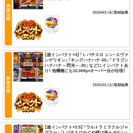
2025/4/1（火）
スロマガ取材
スタッフ
【超インパクト×4】『Ｌパチスロ シン・エヴァ
ンゲリオン』『キングハナハナ-30』『ドラゴン
ハナハナ～閃光～-30』などにインパクトあ
り！ 他機種にも10,000ptオーバー台が出現！
2025/3/1（土）
スロマガ取材
スタッフ
【超インパクト×3.5】『ウルトラミラクルジャ
グラー』『Lパチスロかぐや様は告らせたい』