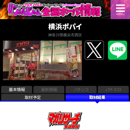
MENU
横浜ポパイ
神奈川県横浜市西区
基本情報
最新情報
パチンコ
パチスロ
取材予定
取材結果