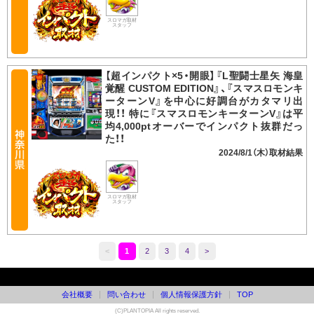
スロマガ取材
スタッフ
【超インパクト×5・開眼】『L聖闘士星矢 海皇
覚醒 CUSTOM EDITION』、『スマスロモンキ
ーターンV』を中心に好調台がカタマリ出
現！！ 特に『スマスロモンキーターンV』は平
均4,000ptオーバーでインパクト抜群だっ
た！！
2024/8/1（木）
スロマガ取材
スタッフ
<
1
2
3
4
>
会社概要
問い合わせ
個人情報保護方針
TOP
(C)PLANTOPIA All rights reserved.