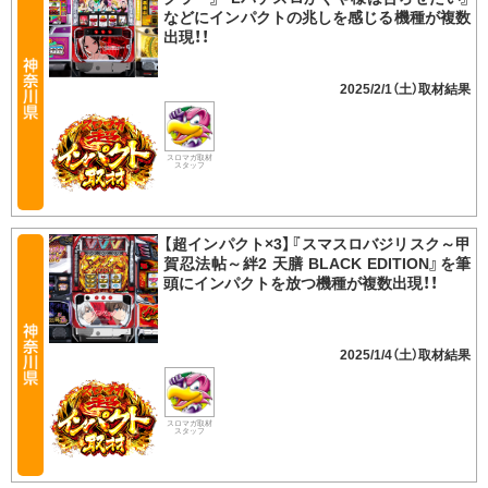
などにインパクトの兆しを感じる機種が複数
出現！！
2025/2/1（土）
スロマガ取材
スタッフ
【超インパクト×3】『スマスロバジリスク～甲
賀忍法帖～絆2 天膳 BLACK EDITION』を筆
頭にインパクトを放つ機種が複数出現！！
2025/1/4（土）
スロマガ取材
スタッフ