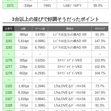
1571
-334pt
744G
L/緑ﾄﾞﾝ5/FY
85.0%
3台以上の並びで好調そうだったポイント
台番号
pt数
ゲーム数
機種名
PAYOUT
1180
-965pt
3,678G
Lﾊﾟﾁｽﾛ北斗の拳AD XR
91.3%
1181
5,814pt
4,099G
Lﾊﾟﾁｽﾛ北斗の拳AD XR
147.3%
1182
310pt
6,766G
Lﾊﾟﾁｽﾛ北斗の拳AD XR
101.5%
--
--
--
--
--
1276
305pt
3,625G
SﾏｲｼﾞｬｸﾞﾗｰVKD
102.8%
1277
228pt
2,925G
SﾏｲｼﾞｬｸﾞﾗｰVKD
102.6%
1278
602pt
4,293G
SﾏｲｼﾞｬｸﾞﾗｰVKD
104.7%
--
--
--
--
--
1325
-1,801pt
2,284G
LToLOVEるﾀﾞｰｸﾈｽS6
73.7%
1326
8,100pt
4,032G
LToLOVEるﾀﾞｰｸﾈｽS6
167.0%
1327
1,818pt
3,884G
LToLOVEるﾀﾞｰｸﾈｽS6
115.6%
1328
-747pt
1,308G
LToLOVEるﾀﾞｰｸﾈｽS6
81.0%