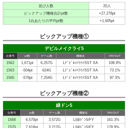
並び人数
20人
ピックアップ機種合計pt数
+27,278pt
1台あたりの平均pt数
+1,605pt
ピックアップ機種①
デビルメイクライ5
台番号
pt数
ゲーム数
機種名
PAYOUT
1562
1,671pt
6,257G
Lﾃﾞﾋﾞﾙﾒｲｸﾗｲ5ST XA
108.9%
1563
-504pt
624G
Lﾃﾞﾋﾞﾙﾒｲｸﾗｲ5ST XA
73.1%
1565
-579pt
7,254G
Lﾃﾞﾋﾞﾙﾒｲｸﾗｲ5ST XA
97.3%
ピックアップ機種②
緑ドン5
台番号
pt数
ゲーム数
機種名
PAYOUT
1568
6,570pt
3,572G
L/緑ﾄﾞﾝ5/FY
161.3%
1570
7,618pt
3,217G
L/緑ﾄﾞﾝ5/FY
178.9%