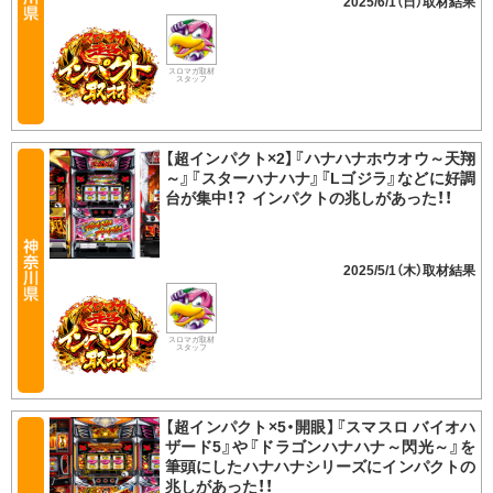
2025/6/1（日）
スロマガ取材
スタッフ
【超インパクト×2】『ハナハナホウオウ～天翔
～』『スターハナハナ』『Lゴジラ』などに好調
台が集中！？ インパクトの兆しがあった！！
2025/5/1（木）
スロマガ取材
スタッフ
【超インパクト×5・開眼】『スマスロ バイオハ
ザード5』や『ドラゴンハナハナ～閃光～』を
筆頭にしたハナハナシリーズにインパクトの
兆しがあった！！