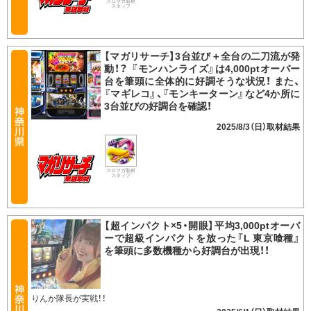
スロマガ取材
スタッフ
【マガリサーチ】3台並び＋全台の二刀流が発
動！？ 『モンハンライズ』は4,000ptオーバー
台を筆頭に全体的に好調そうな状況！ また、
『マギレコ』、『モンキーターン』など4か所に
3台並びの好調台を確認！
2025/8/3（日）
スロマガ取材
スタッフ
【超インパクト×5・開眼】平均3,000ptオーバ
ーで超級インパクトを放った『L 東京喰種』
を筆頭に多数機種から好調台が出現！！
りんか隊長が実戦！！