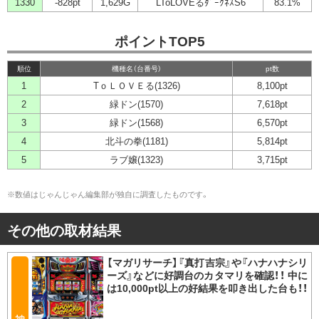
1330
-828pt
1,629G
LToLOVEるﾀﾞｰｸﾈｽS6
83.1%
ポイントTOP5
順位
機種名（台番号）
pt数
1
TｏＬＯＶＥる(1326)
8,100pt
2
緑ドン(1570)
7,618pt
3
緑ドン(1568)
6,570pt
4
北斗の拳(1181)
5,814pt
5
ラブ嬢(1323)
3,715pt
※数値はじゃんじゃん編集部が独自に調査したものです。
その他の取材結果
【マガリサーチ】『真打吉宗』や『ハナハナシリ
ーズ』などに好調台のカタマリを確認！！ 中に
は10,000pt以上の好結果を叩き出した台も！！