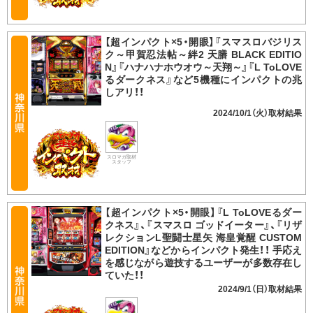
【超インパクト×5・開眼】『スマスロバジリス
ク～甲賀忍法帖～絆2 天膳 BLACK EDITIO
N』『ハナハナホウオウ～天翔～』『L ToLOVE
るダークネス』など5機種にインパクトの兆
しアリ！！
2024/10/1（火）
スロマガ取材
スタッフ
【超インパクト×5・開眼】『L ToLOVEるダー
クネス』、『スマスロ ゴッドイーター』、『リザ
レクションL聖闘士星矢 海皇覚醒 CUSTOM
EDITION』などからインパクト発生！！ 手応え
を感じながら遊技するユーザーが多数存在し
ていた！！
2024/9/1（日）