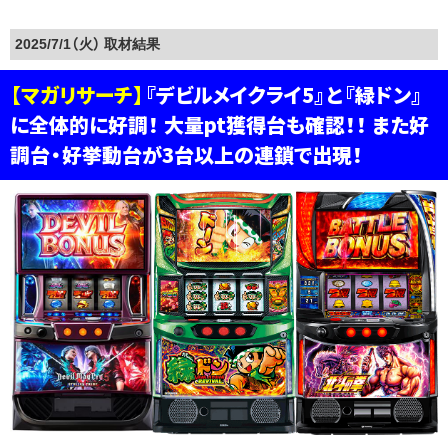
2025/7/1（火）
【マガリサーチ】
『デビルメイクライ5』と『緑ドン』
に全体的に好調！ 大量pt獲得台も確認！！ また好
調台・好挙動台が3台以上の連鎖で出現！