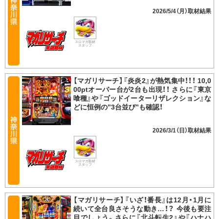
2026/5/4（月）
スロマガ取材
スタッフ
【マガリサーチ】『炎炎2』が熱気集中！！！ 10,0
00ptオーバー台が2台も出現！！ さらに『東京
喰種』や『ゴッドイーターリザレクション』な
どに恒例の”3台並び”も確認！
2026/3/1（日）
スロマガ取材
スタッフ
【マガリサーチ】『いざ！番長』は12月・1月に
続いて全台良さそうな動き…！？ 今後も要注
目でしょう。さらに『北斗転生2』や『ハナハ