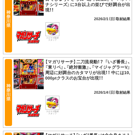
ナシリーズ』に3台以上の並びで好調台が出
現！！
2026/2/1（日）
スロマガ取材
スタッフ
【マガリサーチ】二刀流発動！？ 『いざ番長』、
『東リベ』、『絶対衝激』、『マイジャグラーV』
周辺に好調台のカタマリが出現！！ 中には10,
000ptクラスのお宝台が出現！！
2026/1/4（日）
スロマガ取材
スタッフ