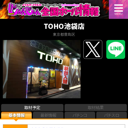
MENU
TOHO池袋店
東京都豊島区
取材予定
取材結果
基本情報
最新情報
パチンコ
パチスロ