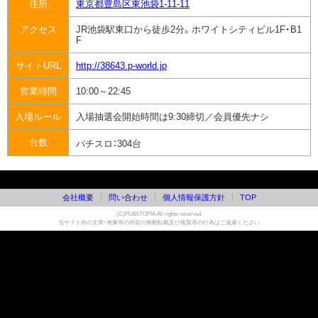
住所
東京都豊島区東池袋1-11-11
アクセス
JR池袋駅東口から徒歩2分。ホワイトシティビル1F・B1
F
サイトURL
http://38643.p-world.jp
営業時間
10:00～22:45
入場ルール
入場抽選会開始時間は9:30締切／会員優先ナシ
台数
パチスロ：
304台
会社概要
問い合わせ
個人情報保護方針
TOP
(C)PLANTOPIA All rights reserved.
当サイト内の文章・画像等の内容の無断転載及び複製等の行為はご遠慮ください