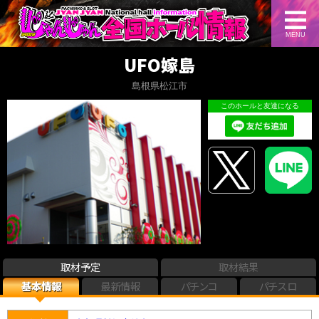
MENU
UFO嫁島
島根県松江市
このホールと友達になる
取材予定
取材結果
基本情報
最新情報
パチンコ
パチスロ