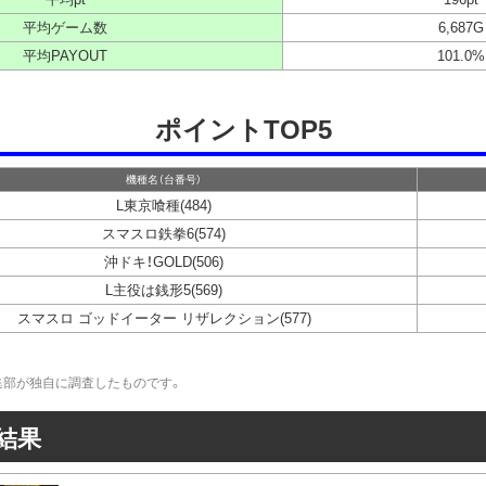
平均ゲーム数
6,687G
平均PAYOUT
101.0%
ポイントTOP5
機種名（台番号）
L東京喰種(484)
スマスロ鉄拳6(574)
沖ドキ！GOLD(506)
L主役は銭形5(569)
スマスロ ゴッドイーター リザレクション(577)
集部が独自に調査したものです。
結果