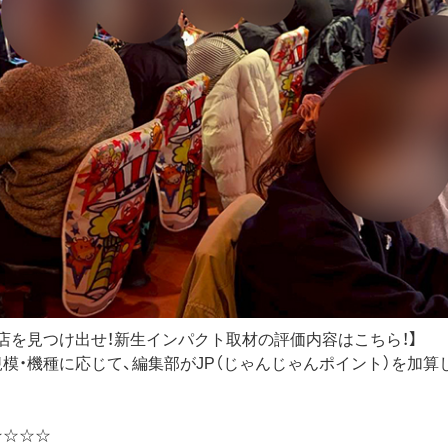
店を見つけ出せ！新生インパクト取材の評価内容はこちら！】
規模・機種に応じて、編集部がJP（じゃんじゃんポイント）を加
☆☆☆☆