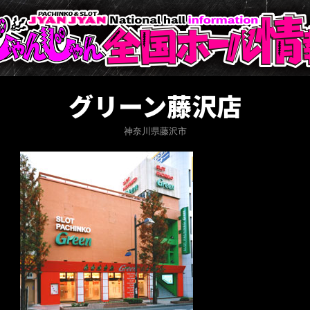
グリーン藤沢店
神奈川県藤沢市