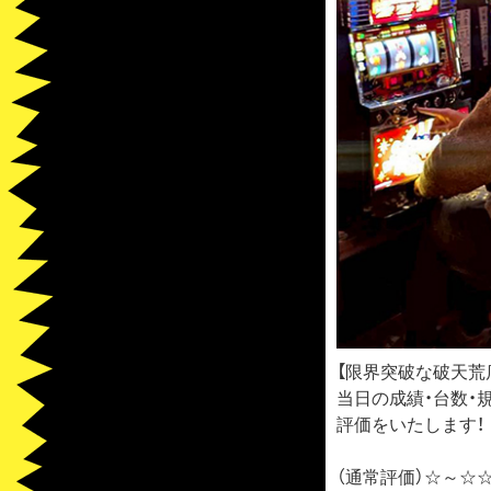
【限界突破な破天荒
当日の成績・台数・
評価をいたします！
（通常評価）☆～☆