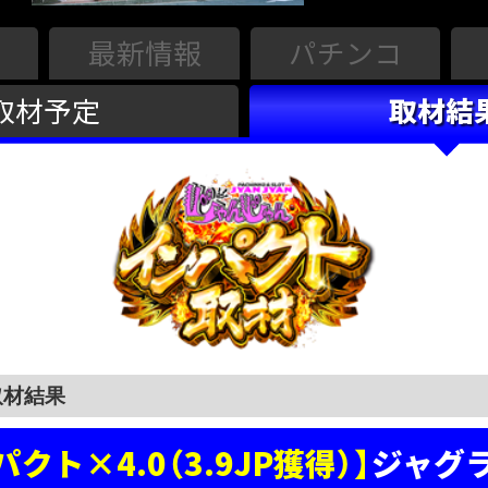
最新情報
パチンコ
取材予定
取材結
クト×4.0（3.9JP獲得）】
ジャグ