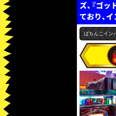
ズ、『ゴッ
ており、イ
ぱちんこイン