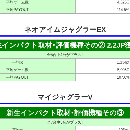
平均ゲーム数
4,325G
平均PAYOUT
114.5%
ネオアイムジャグラーEX
インパクト取材・評価機種その② 2.2JP
全5台中4台がプラス！
平均pt
1,134pt
平均ゲーム数
5,003G
平均PAYOUT
107.6%
マイジャグラーV
新生インパクト取材・評価機種その③
全7台中3台がプラス！
平均pt
196pt