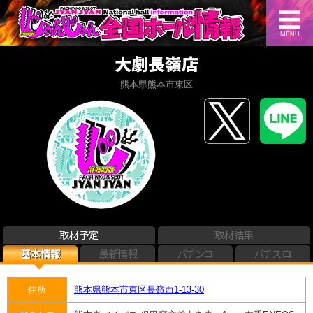
MENU
大劇長嶺店
熊本県熊本市東区
取材予定
取材結果
基本情報
最新情報
パチンコ
パチスロ
住所
熊本県熊本市東区長嶺西1-13-30