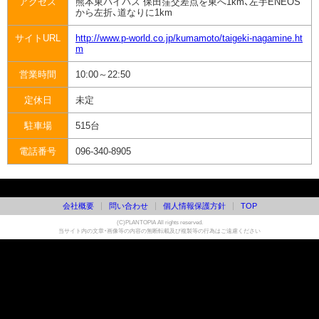
アクセス
熊本東バイパス 保田窪交差点を東へ1km、左手ENEOS
から左折、道なりに1km
サイトURL
http://www.p-world.co.jp/kumamoto/taigeki-nagamine.ht
m
営業時間
10:00～22:50
定休日
未定
駐車場
515台
電話番号
096-340-8905
会社概要
問い合わせ
個人情報保護方針
TOP
(C)PLANTOPIA All rights reserved.
当サイト内の文章・画像等の内容の無断転載及び複製等の行為はご遠慮ください