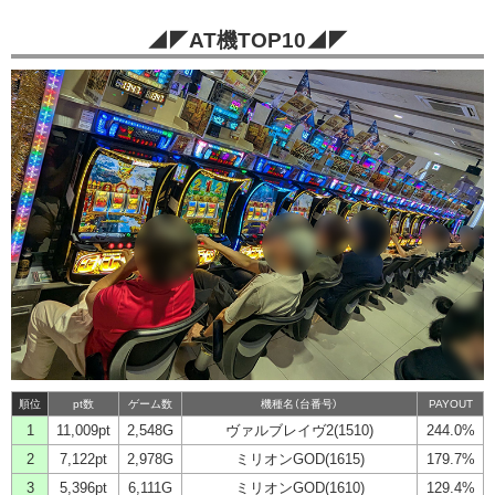
◢◤AT機TOP10◢◤
順位
pt数
ゲーム数
機種名（台番号）
PAYOUT
1
11,009pt
2,548G
ヴァルブレイヴ2(1510)
244.0%
2
7,122pt
2,978G
ミリオンGOD(1615)
179.7%
3
5,396pt
6,111G
ミリオンGOD(1610)
129.4%