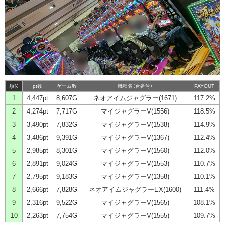
順位
pt数
ゲーム数
機種名（台番号）
PAYOUT
1
4,447pt
8,607G
ネオアイムジャグラー(1671)
117.2%
2
4,274pt
7,717G
マイジャグラーV(1556)
118.5%
3
3,490pt
7,832G
マイジャグラーV(1538)
114.9%
4
3,486pt
9,391G
マイジャグラーV(1367)
112.4%
5
2,985pt
8,301G
マイジャグラーV(1560)
112.0%
6
2,891pt
9,024G
マイジャグラーV(1553)
110.7%
7
2,795pt
9,183G
マイジャグラーV(1358)
110.1%
8
2,666pt
7,828G
ネオアイムジャグラーEX(1600)
111.4%
9
2,316pt
9,522G
マイジャグラーV(1565)
108.1%
10
2,263pt
7,754G
マイジャグラーV(1555)
109.7%