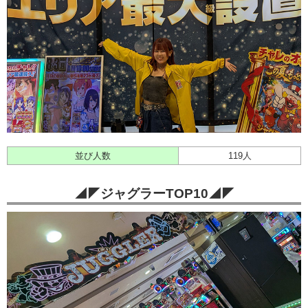
並び人数
119人
◢◤ジャグラーTOP10◢◤