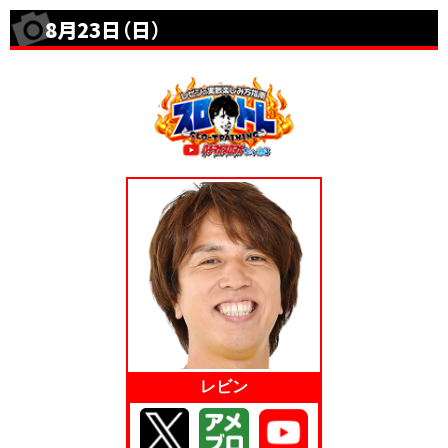
8月23日（日）
レビン