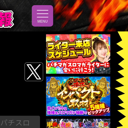
t
o
MENU
g
g
l
e
n
a
v
i
g
a
t
i
o
n
パチスロ