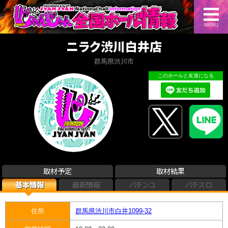
MENU
ニラク渋川白井店
群馬県渋川市
このホールと友達になる
取材予定
取材結果
基本情報
最新情報
パチンコ
パチスロ
住所
群馬県渋川市白井1099-32