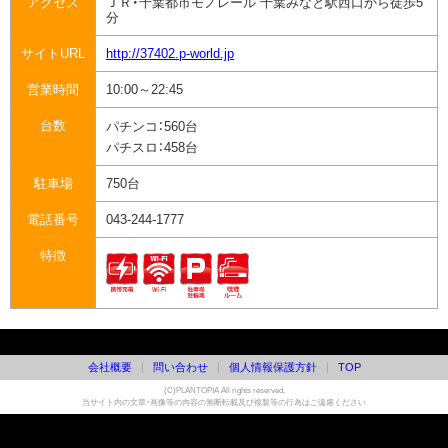
アクセス
ＪＲ・千葉都市モノレール 千葉みなと駅西口から徒歩5
分
サイトURL
http://37402.p-world.jp
営業時間
10:00～22:45
台数
パチンコ：
560台
パチスロ：
458台
駐車場
750台
電話番号
043-244-1777
特徴
会社概要
問い合わせ
個人情報保護方針
TOP
(C)PLANTOPIA All rights reserved.
当サイト内の文章・画像等の内容の無断転載及び複製等の行為はご遠慮ください