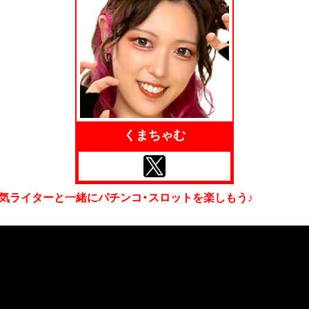
くまちゃむ
】人気ライターと一緒にパチンコ・スロットを楽しもう♪