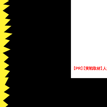
【PR】【実戦取材