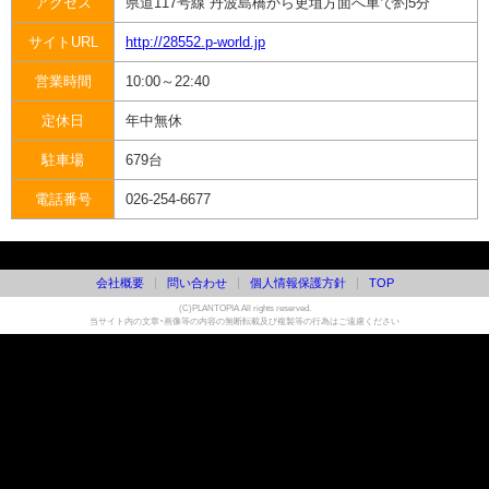
アクセス
県道117号線 丹波島橋から更埴方面へ車で約5分
サイトURL
http://28552.p-world.jp
営業時間
10:00～22:40
定休日
年中無休
駐車場
679台
電話番号
026-254-6677
会社概要
問い合わせ
個人情報保護方針
TOP
(C)PLANTOPIA All rights reserved.
当サイト内の文章・画像等の内容の無断転載及び複製等の行為はご遠慮ください