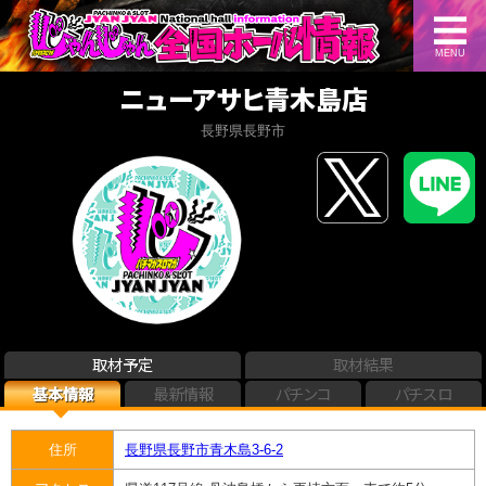
MENU
ニューアサヒ青木島店
長野県長野市
取材予定
取材結果
基本情報
最新情報
パチンコ
パチスロ
住所
長野県長野市青木島3-6-2