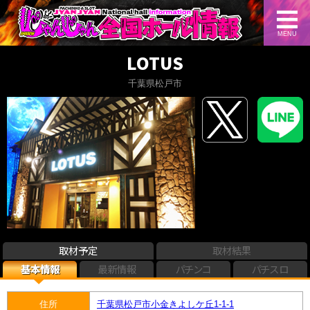
MENU
LOTUS
千葉県松戸市
取材予定
取材結果
基本情報
最新情報
パチンコ
パチスロ
住所
千葉県松戸市小金きよしケ丘1-1-1