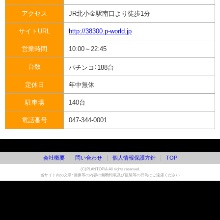
アクセス
JR北小金駅南口より徒歩1分
サイトURL
http://38300.p-world.jp
営業時間
10:00～22:45
台数
パチンコ：
188台
定休日
年中無休
駐車場
140台
電話番号
047-344-0001
会社概要
問い合わせ
個人情報保護方針
TOP
(C)PLANTOPIA All rights reserved.
当サイト内の文章・画像等の内容の無断転載及び複製等の行為はご遠慮ください