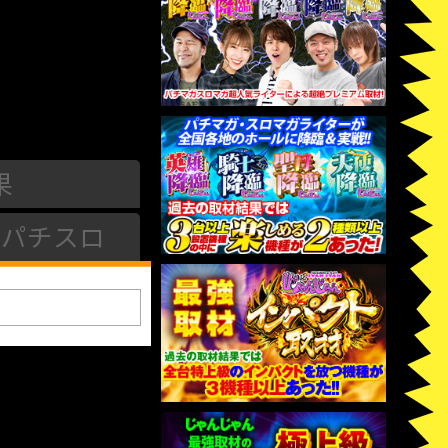
果
パチスロ