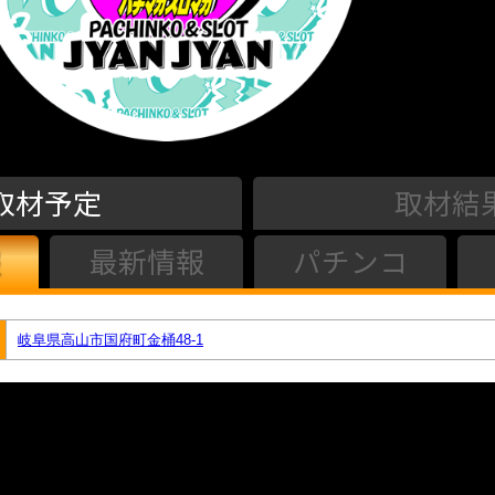
取材予定
取材結
最新情報
パチンコ
岐阜県高山市国府町金桶48-1