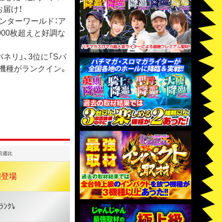
お届け！
ンターワールド：ア
000枚超えと好調な
ネリ」、3位に「Sパ
機種がランクイン。
前週比
初登場
ﾗﾝｸ↘