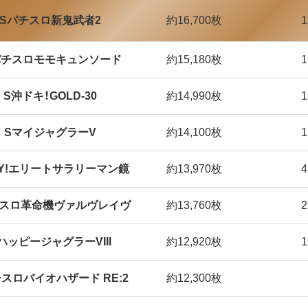
Sパチスロ新鬼武者2
約16,700枚
1
パチスロモモキュンソード
約15,180枚
1
S沖ドキ！GOLD-30
約14,990枚
1
SマイジャグラーV
約14,100枚
1
EY!エリートサラリーマン鏡
約13,970枚
4
チスロ革命機ヴァルヴレイヴ
約13,760枚
2
ハッピージャグラーVIII
約12,920枚
1
スロバイオハザード RE:2
約12,300枚