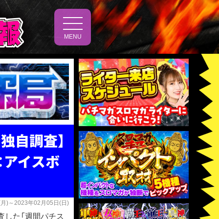
t
o
MENU
g
g
l
e
n
a
v
i
g
a
t
i
o
★独自調査】
n
：アイスボ
月)～2023年02月05日(日)
査した「週間パチス