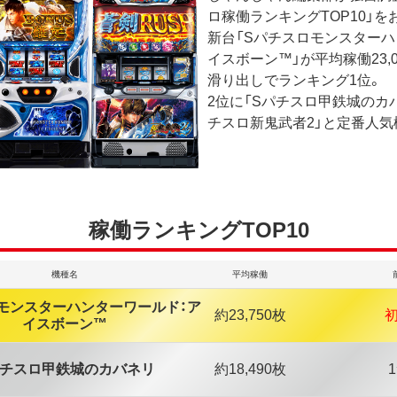
ロ稼働ランキングTOP10」を
新台「Sパチスロモンスターハ
イスボーン™」が平均稼働23,
滑り出しでランキング1位。
2位に「Sパチスロ甲鉄城のカバ
チスロ新鬼武者2」と定番人気
稼働ランキングTOP10
機種名
平均稼働
モンスターハンターワールド：ア
約23,750枚
イスボーン™
パチスロ甲鉄城のカバネリ
約18,490枚
1