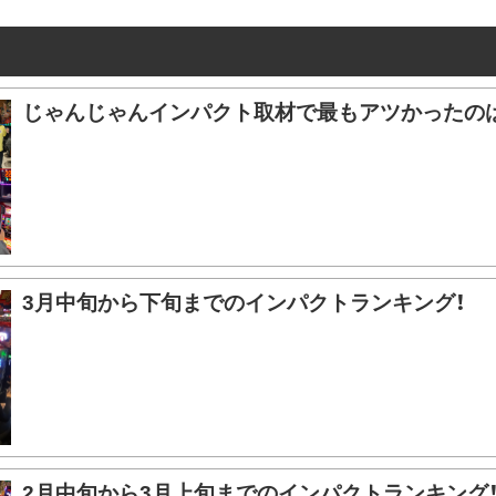
じゃんじゃんインパクト取材で最もアツかったのは
3月中旬から下旬までのインパクトランキング！
2月中旬から3月上旬までのインパクトランキング