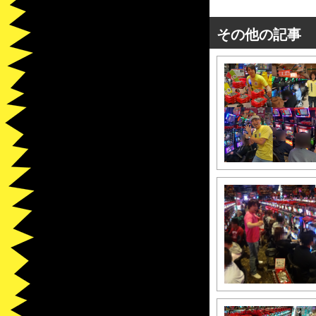
その他の記事