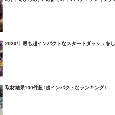
2020年 最も超インパクトなスタートダッシュをし
取材結果100件超！超インパクトなランキング！