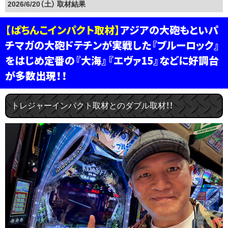
2026/6/20（土）
【ぱちんこインパクト取材】
アジアの大砲もといパ
チマガの大砲ドテチンが実戦した『ブルーロック』
をはじめ定番の『大海』『エヴァ15』などに好調台
が多数出現！！
トレジャーインパクト取材とのダブル取材！！