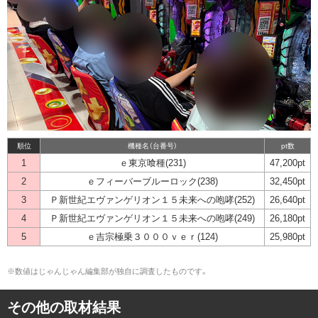
順位
機種名（台番号）
pt数
1
ｅ東京喰種(231)
47,200pt
2
ｅフィーバーブルーロック(238)
32,450pt
3
Ｐ新世紀エヴァンゲリオン１５未来への咆哮(252)
26,640pt
4
Ｐ新世紀エヴァンゲリオン１５未来への咆哮(249)
26,180pt
5
ｅ吉宗極乗３０００ｖｅｒ(124)
25,980pt
※数値はじゃんじゃん編集部が独自に調査したものです。
その他の取材結果