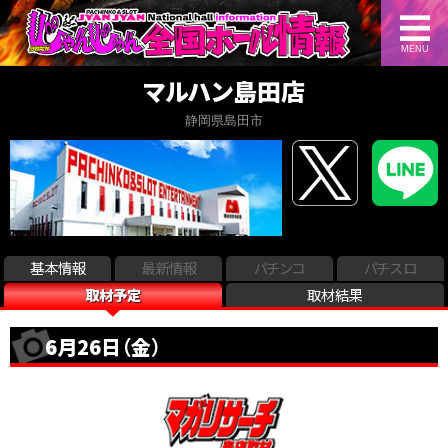
MENU
マルハン島田店
静岡県島田市
基本情報
最新情報
パチンコ
パチスロ
取材予定
取材結果
6月26日（金）