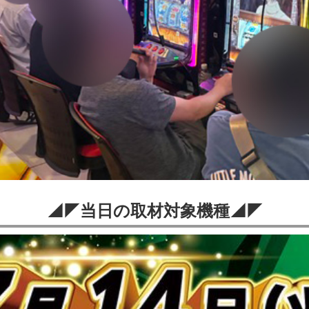
◢◤当日の取材対象機種◢◤