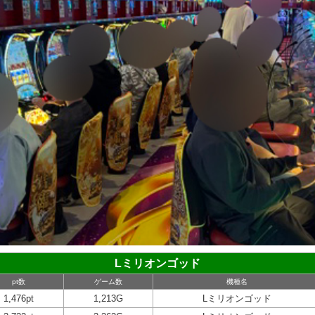
Lミリオンゴッド
pt数
ゲーム数
機種名
1,476pt
1,213G
Lミリオンゴッド