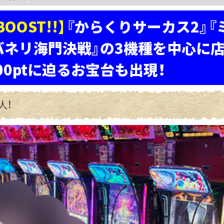
OOST!!】
『からくりサーカス2』『
バネリ海門決戦』の3機種を中心に
,000ptに迫るお宝台も出現！
人！