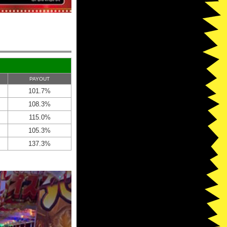
PAYOUT
101.7%
108.3%
115.0%
105.3%
137.3%