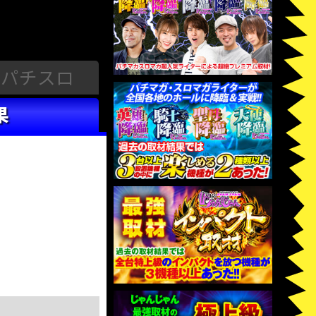
パチスロ
果