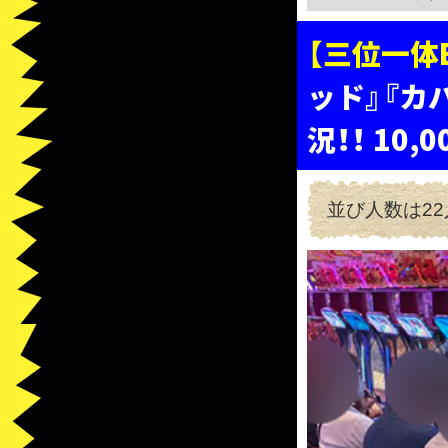
【三位一体B
ッド』『カ
況！！ 10
並び人数は22