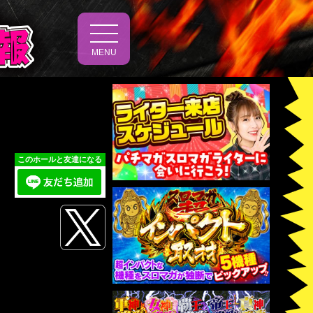
t
o
MENU
g
g
l
e
n
a
v
i
g
a
このホールと友達になる
t
i
o
n