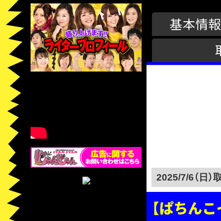
基本情報
2025/7/6（日）
【ぱちんこ