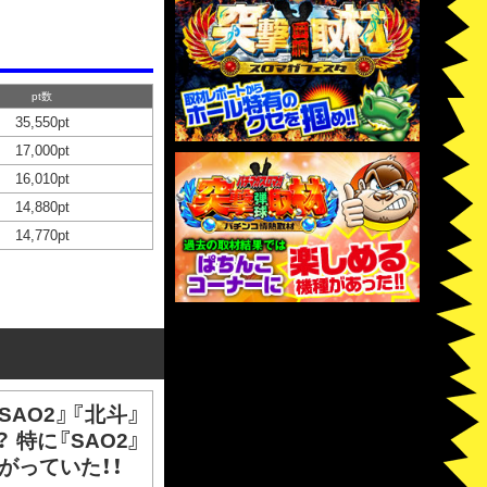
pt数
35,550pt
17,000pt
16,010pt
14,880pt
14,770pt
SAO2』『北斗』
 特に『SAO2』
上がっていた！！