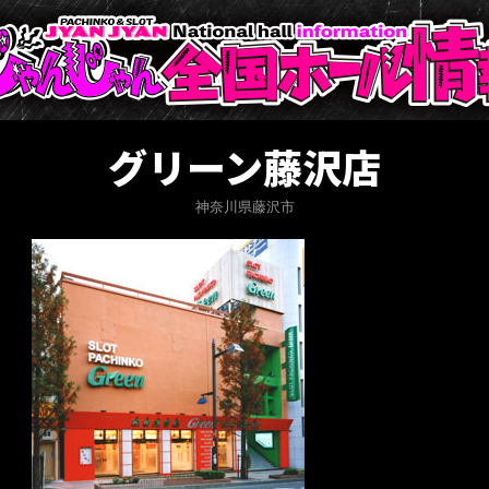
グリーン藤沢店
神奈川県藤沢市