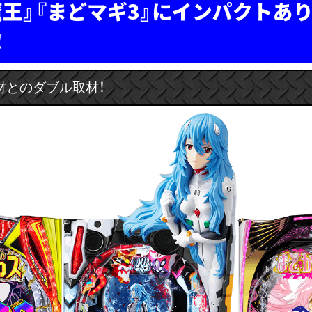
王』『まどマギ3』にインパクトあり！
！
材とのダブル取材！