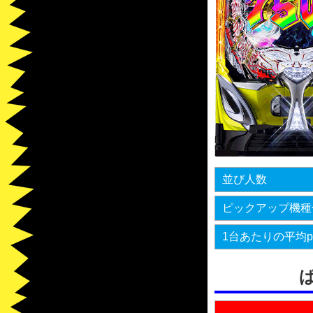
並び人数
ピックアップ機種
1台あたりの平均p