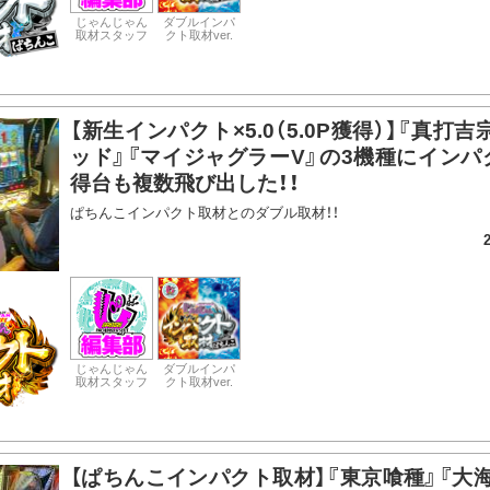
じゃんじゃん
ダブルインパ
取材スタッフ
クト取材ver.
【新生インパクト×5.0（5.0P獲得）】『真打
ッド』『マイジャグラーV』の3機種にインパク
得台も複数飛び出した！！
ぱちんこインパクト取材とのダブル取材！！
じゃんじゃん
ダブルインパ
取材スタッフ
クト取材ver.
【ぱちんこインパクト取材】『東京喰種』『大海