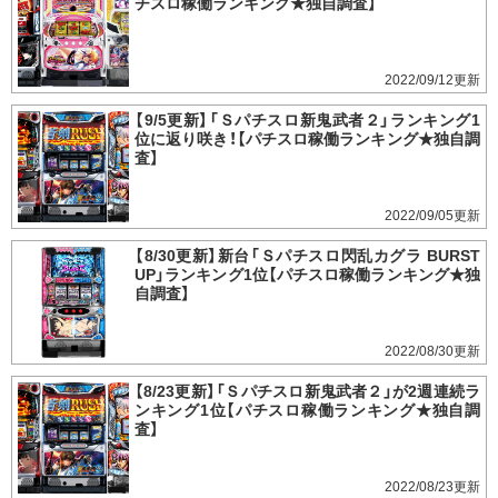
チスロ稼働ランキング★独自調査】
2022/09/12
【9/5更新】「Ｓパチスロ新鬼武者２」ランキング1
位に返り咲き！【パチスロ稼働ランキング★独自調
査】
2022/09/05
【8/30更新】新台「Ｓパチスロ閃乱カグラ BURST
UP」ランキング1位【パチスロ稼働ランキング★独
自調査】
2022/08/30
【8/23更新】「Ｓパチスロ新鬼武者２」が2週連続ラ
ンキング1位【パチスロ稼働ランキング★独自調
査】
2022/08/23