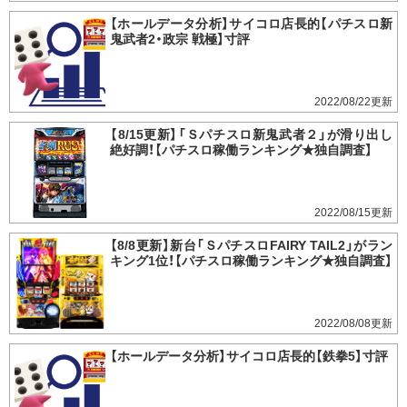
【ホールデータ分析】サイコロ店長的【パチスロ新
鬼武者2・政宗 戦極】寸評
2022/08/22
【8/15更新】「Ｓパチスロ新鬼武者２」が滑り出し
絶好調！【パチスロ稼働ランキング★独自調査】
2022/08/15
【8/8更新】新台「ＳパチスロFAIRY TAIL2」がラン
キング1位！【パチスロ稼働ランキング★独自調査】
2022/08/08
【ホールデータ分析】サイコロ店長的【鉄拳5】寸評