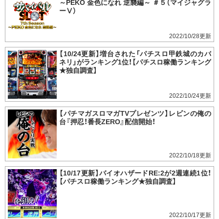
～PEKO 金色になれ 逆襲編～ ＃５（マイジャグラ
ーⅤ）
2022/10/28
【10/24更新】増台された「パチスロ甲鉄城のカバ
ネリ」がランキング1位！【パチスロ稼働ランキング
★独自調査】
2022/10/24
【パチマガスロマガTVプレゼンツ】レビンの俺の
台『押忍！番長ZERO』配信開始！
2022/10/18
【10/17更新】バイオハザードRE:2が2週連続1位！
【パチスロ稼働ランキング★独自調査】
2022/10/17