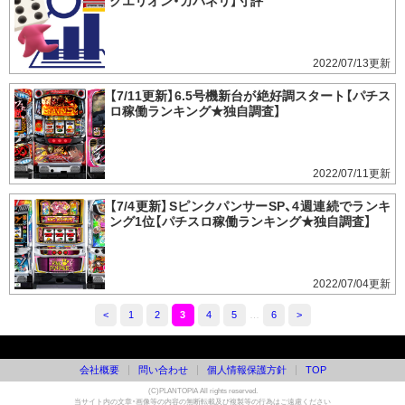
クエリオン・カバネリ】寸評
2022/07/13
【7/11更新】6.5号機新台が絶好調スタート【パチス
ロ稼働ランキング★独自調査】
2022/07/11
【7/4更新】SピンクパンサーSP、4週連続でランキ
ング1位【パチスロ稼働ランキング★独自調査】
2022/07/04
<
1
2
3
4
5
…
6
>
会社概要
問い合わせ
個人情報保護方針
TOP
(C)PLANTOPIA All rights reserved.
当サイト内の文章・画像等の内容の無断転載及び複製等の行為はご遠慮ください