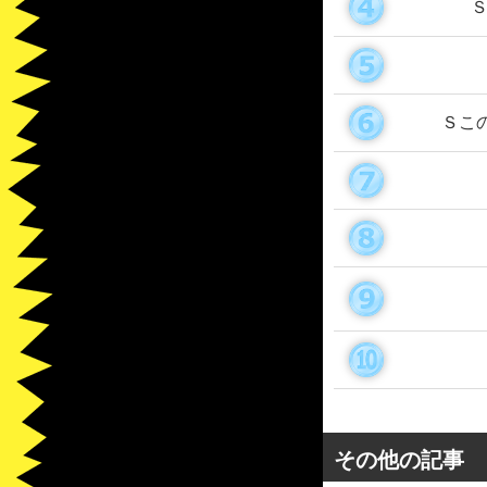
Ｓこ
その他の記事