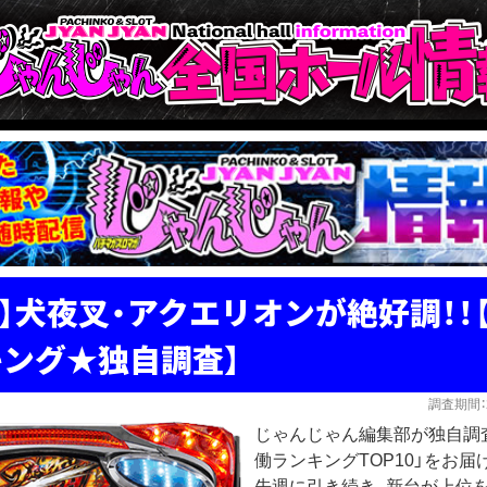
更新】犬夜叉・アクエリオンが絶好調！！
ング★独自調査】
調査期間：
じゃんじゃん編集部が独自調
働ランキングTOP10」をお届け
先週に引き続き、新台が上位を