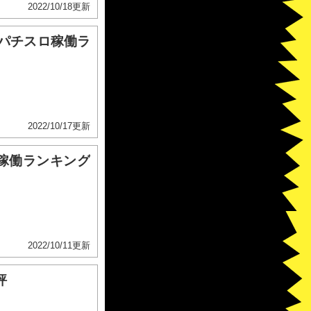
2022/10/18
！【パチスロ稼働ラ
2022/10/17
ロ稼働ランキング
2022/10/11
評