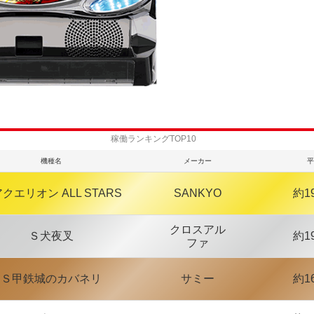
稼働ランキングTOP10
機種名
メーカー
平
クエリオン ALL STARS
SANKYO
約19
クロスアル
Ｓ犬夜叉
約19
ファ
Ｓ甲鉄城のカバネリ
サミー
約16