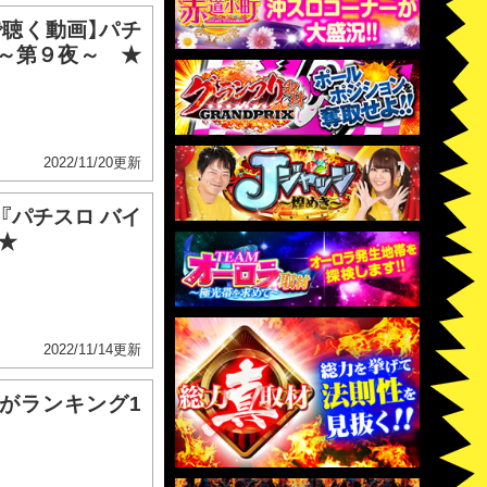
で聴く動画】パチ
～第９夜～ ★
2022/11/20
『パチスロ バイ
★
2022/11/14
」がランキング1