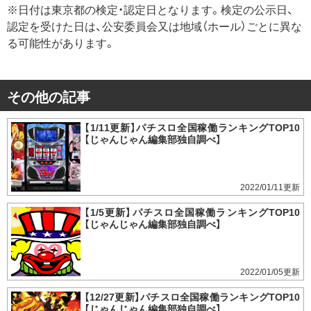
※日付は東京都の検定・認定日となります。検定の公示日、
認定を受けた日は、公安委員会又は地域（ホール）ごとに異な
る可能性があります。
その他の記事
【1/11更新】パチスロ全国稼働ランキングTOP10
【じゃんじゃん編集部独自調べ】
2022/01/11
【1/5更新】パチスロ全国稼働ランキングTOP10
【じゃんじゃん編集部独自調べ】
2022/01/05
【12/27更新】パチスロ全国稼働ランキングTOP10
【じゃんじゃん編集部独自調べ】