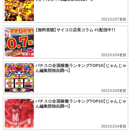
2021/12/27
【無料視聴】サイコロ店長コラム #1配信中！！
2021/12/24
パチスロ全国稼働ランキングTOP10【じゃんじゃ
ん編集部独自調べ】
2021/12/20
パチスロ全国稼働ランキングTOP10【じゃんじゃ
ん編集部独自調べ】
2021/12/14