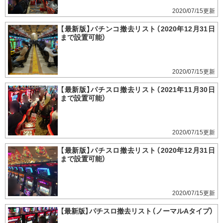
2020/07/15
【最新版】パチンコ撤去リスト（2020年12月31日
まで設置可能）
2020/07/15
【最新版】パチスロ撤去リスト（2021年11月30日
まで設置可能）
2020/07/15
【最新版】パチスロ撤去リスト（2020年12月31日
まで設置可能）
2020/07/15
【最新版】パチスロ撤去リスト（ノーマルAタイプ）