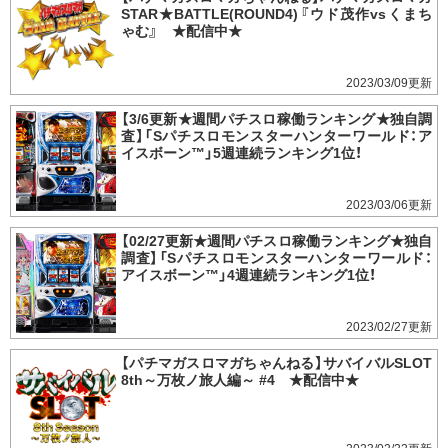
STAR★BATTLE(ROUND4)『ウド茂作vsくまち
ゃむ』 ★配信中★
2023/03/09
【3/6更新★週間パチスロ稼働ランキング★独自調
査】「Sパチスロモンスターハンターワールド：ア
イスボーン™」5週連続ランキング1位！
2023/03/06
【02/27更新★週間パチスロ稼働ランキング★独自
調査】「Sパチスロモンスターハンターワールド：
アイスボーン™」4週連続ランキング1位！
2023/02/27
【パチマガスロマガちゃんねる】サバイバルSLOT
8th～万枚ノ旅人編～ #4 ★配信中★