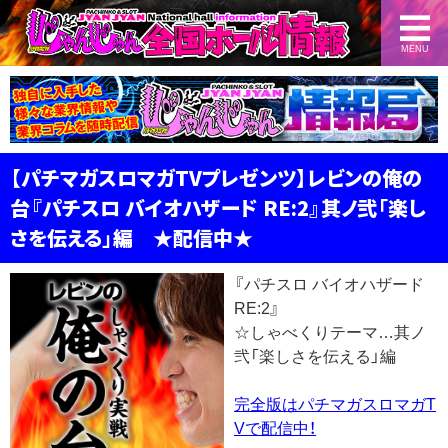
MENU
【パチマガスロマガTVプレゼンツ】レビンの俺の
台『パチスロ バイオハザード RE:2』其ノ弐「楽し
さを伝える」編 ★配信中★
『パチスロ バイオハザード
RE:2』
☆しゃべくりテーマ…其ノ
弐「楽しさを伝える」編
完全版はパチマガスロマガT
Vで配信中！