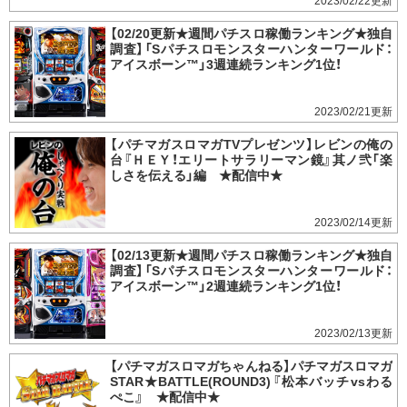
2023/02/22
【02/20更新★週間パチスロ稼働ランキング★独自
調査】「Sパチスロモンスターハンターワールド：
アイスボーン™」3週連続ランキング1位！
2023/02/21
【パチマガスロマガTVプレゼンツ】レビンの俺の
台『ＨＥＹ！エリートサラリーマン鏡』其ノ弐「楽
しさを伝える」編 ★配信中★
2023/02/14
【02/13更新★週間パチスロ稼働ランキング★独自
調査】「Sパチスロモンスターハンターワールド：
アイスボーン™」2週連続ランキング1位！
2023/02/13
【パチマガスロマガちゃんねる】パチマガスロマガ
STAR★BATTLE(ROUND3)『松本バッチvsわる
ぺこ』 ★配信中★