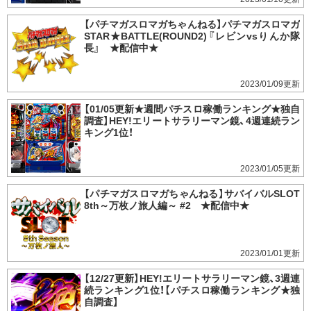
【パチマガスロマガちゃんねる】パチマガスロマガ
STAR★BATTLE(ROUND2)『レビンvsりんか隊
長』 ★配信中★
2023/01/09
【01/05更新★週間パチスロ稼働ランキング★独自
調査】HEY!エリートサラリーマン鏡、4週連続ラン
キング1位！
2023/01/05
【パチマガスロマガちゃんねる】サバイバルSLOT
8th～万枚ノ旅人編～ #2 ★配信中★
2023/01/01
【12/27更新】HEY!エリートサラリーマン鏡、3週連
続ランキング1位！【パチスロ稼働ランキング★独
自調査】