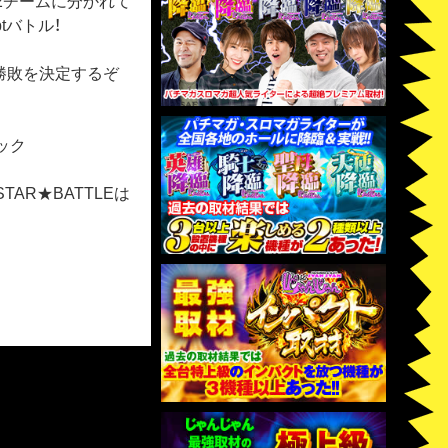
2チームに分かれて
tバトル！
勝敗を決定するぞ
ック
AR★BATTLEは