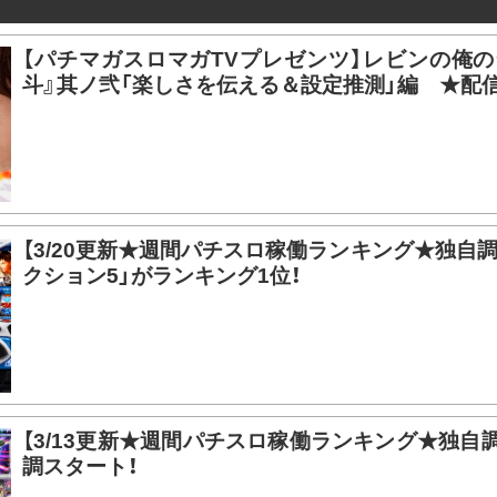
【パチマガスロマガTVプレゼンツ】レビンの俺の
斗』其ノ弐「楽しさを伝える＆設定推測」編 ★配
【3/20更新★週間パチスロ稼働ランキング★独自調
クション5」がランキング1位！
【3/13更新★週間パチスロ稼働ランキング★独自
調スタート！