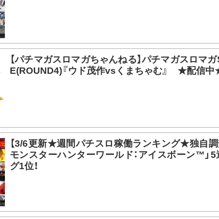
【パチマガスロマガちゃんねる】パチマガスロマガST
E(ROUND4)『ウド茂作vsくまちゃむ』 ★配信中
【3/6更新★週間パチスロ稼働ランキング★独自調
モンスターハンターワールド：アイスボーン™」5
グ1位！