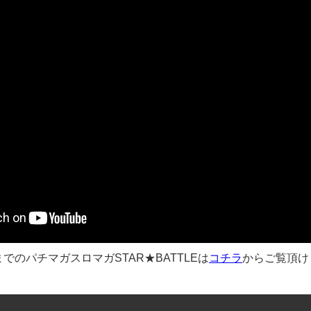
でのパチマガスロマガSTAR★BATTLEは
コチラ
からご覧頂け