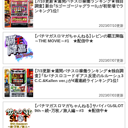
【7/10更新★週間パチスロ稼働ランキング★独自
調査】新台「Sゴーゴージャグラー3」が初登場でラ
ンキング1位！
2023/07/10
【パチマガスロマガちゃんねる】レビンの覇王降臨
～THE MOVIE～#1 ★配信中★
2023/07/07
【7/3更新★週間パチスロ稼働ランキング★独自調
査】「Sパチスロコードギアス反逆のルルーシュ3
C.C.&Kallen ver.」が4週連続ラインキング1位！
2023/07/03
【パチマガスロマガちゃんねる】サバイバルSLOT
9th～続・万枚ノ旅人編～#3 ★配信中★