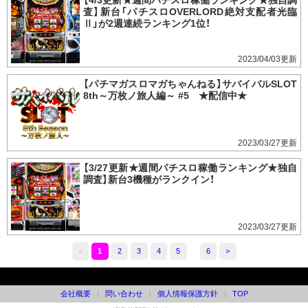
【4/3更新★週間パチスロ稼働ランキング★独自調
査】新台「パチスロOVERLORD絶対支配者光臨
Ⅱ」が2週連続ランキング1位！
2023/04/03
【パチマガスロマガちゃんねる】サバイバルSLOT
8th～万枚ノ旅人編～ #5 ★配信中★
2023/03/27
【3/27更新★週間パチスロ稼働ランキング★独自
調査】新台3機種がランクイン！
2023/03/27
<
1
2
3
4
5
…
6
>
会社概要
問い合わせ
個人情報保護方針
TOP