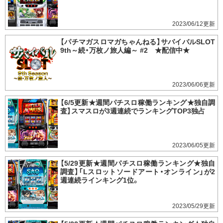
2023/06/12
【パチマガスロマガちゃんねる】サバイバルSLOT
9th～続・万枚ノ旅人編～ #2 ★配信中★
2023/06/06
【6/5更新★週間パチスロ稼働ランキング★独自調
査】スマスロが3週連続でランキングTOP3独占
2023/06/05
【5/29更新★週間パチスロ稼働ランキング★独自
調査】「Lスロットソードアート・オンライン」が2
週連続ラインキング1位。
2023/05/29