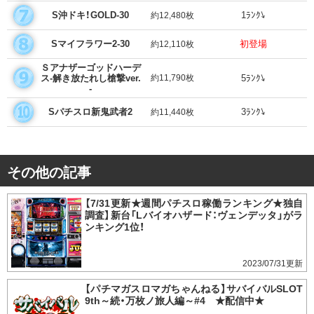
S沖ドキ！GOLD-30
1ﾗﾝｸ↘
約12,480枚
Sマイフラワー2-30
初登場
約12,110枚
Ｓアナザーゴッドハーデ
ス-解き放たれし槍撃ver.
約11,790枚
5ﾗﾝｸ↘
-
Sパチスロ新鬼武者2
3ﾗﾝｸ↘
約11,440枚
その他の記事
【7/31更新★週間パチスロ稼働ランキング★独自
調査】新台「Lバイオハザード：ヴェンデッタ」がラ
ンキング1位！
2023/07/31
【パチマガスロマガちゃんねる】サバイバルSLOT
9th～続・万枚ノ旅人編～#4 ★配信中★