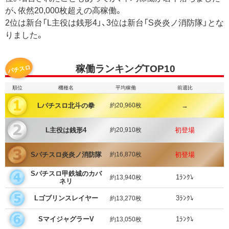
が、依然20,000枚超えの高稼働。
2位は新台「L主役は銭形4」、3位は新台「S炎炎ノ消防隊」とな
りました。
稼働ランキングTOP10
パチスロ
順位
機種名
平均稼働
前週比
Lパチスロ北斗の拳
約20,960枚
→
L主役は銭形4
約20,910枚
初登場
Sパチスロ炎炎ノ消防隊
約16,870枚
初登場
Sパチスロ甲鉄城のカバ
1ﾗﾝｸ↘
約13,940枚
ネリ
Lゴブリンスレイヤー
3ﾗﾝｸ↘
約13,270枚
SマイジャグラーV
1ﾗﾝｸ↘
約13,050枚