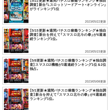
【5/22更新★週間パチスロ稼働ランキング★独自
調査】新台「Lスロットソードアート・オンライン」
がラインキング1位
2023/05/22
【5/15更新★週間パチスロ稼働ランキング★独自
調査】新台を抑えて「スマスロ北斗の拳」が6週連
続ランキング1位。
2023/05/15
【5/8更新★週間パチスロ稼働ランキング★独自調
査】スマスロ2機種が3週連続ランキング1位＆2位
独占。
2023/05/08
【5/1更新★週間パチスロ稼働ランキング★独自調
査】新台を抑えて「スマスロ北斗の拳」が4週連続
ランキング1位。