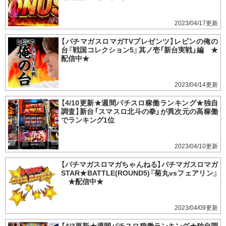
2023/04/17
【パチマガスロマガTVプレゼンツ】レビンの俺の
台『戦国コレクション5』其ノ壱「新台実戦」編 ★
配信中★
2023/04/14
【4/10更新★週間パチスロ稼働ランキング★独自
調査】新台「スマスロ北斗の拳」が異次元の高稼働
でランキング1位
2023/04/10
【パチマガスロマガちゃんねる】パチマガスロマガ
STAR★BATTLE(ROUND5)『菊丸vsフェアリン』
★配信中★
2023/04/09