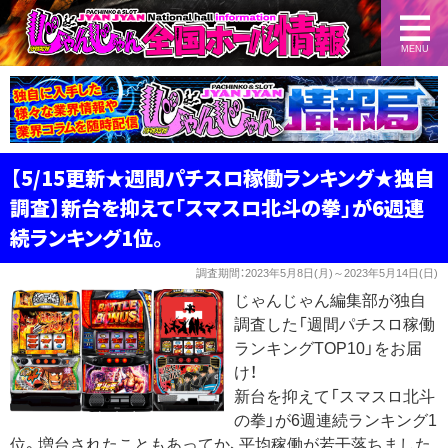
MENU
【5/15更新★週間パチスロ稼働ランキング★独自
調査】新台を抑えて「スマスロ北斗の拳」が6週連
続ランキング1位。
調査期間：2023年5月8日(月)～2023年5月14日(日)
じゃんじゃん編集部が独自
調査した「週間パチスロ稼働
ランキングTOP10」をお届
け！
新台を抑えて「スマスロ北斗
の拳」が6週連続ランキング1
位。増台されたこともあってか、平均稼働が若干落ちました