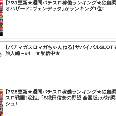
【7/31更新★週間パチスロ稼働ランキング★独自調
オハザード：ヴェンデッタ」がランキング1位！
【パチマガスロマガちゃんねる】サバイバルSLOT 9
旅人編～#4 ★配信中★
【7/25更新★週間パチスロ稼働ランキング★独自調
スロ戦国†恋姫」「S織田信奈の野望 全国版」が好
シュ！