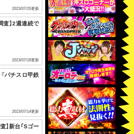
2023/07/25
調査】2週連続で
2023/07/18
台『パチスロ甲鉄
2023/07/14
査】新台「Sゴー