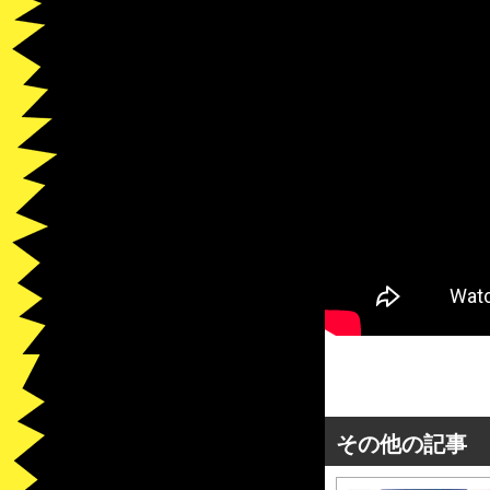
その他の記事