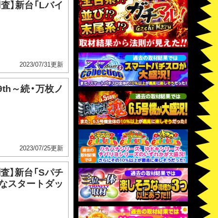
査】新台「Lバイ
2023/07/31
th～続・万枚ノ
2023/07/25
査】新台「Sパチ
調なスタートダッ