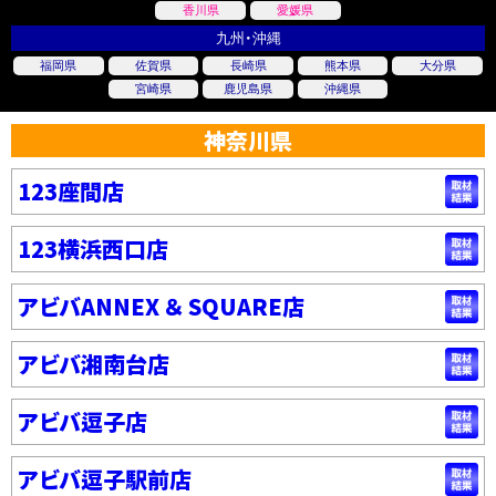
香川県
愛媛県
九州・沖縄
福岡県
佐賀県
長崎県
熊本県
大分県
宮崎県
鹿児島県
沖縄県
神奈川県
123座間店
123横浜西口店
アビバANNEX ＆ SQUARE店
アビバ湘南台店
アビバ逗子店
アビバ逗子駅前店