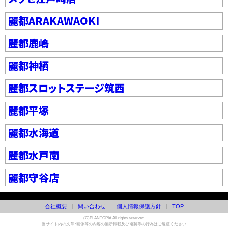
麗都ARAKAWAOKI
麗都鹿嶋
麗都神栖
麗都スロットステージ筑西
麗都平塚
麗都水海道
麗都水戸南
麗都守谷店
会社概要
問い合わせ
個人情報保護方針
TOP
(C)PLANTOPIA All rights reserved.
当サイト内の文章・画像等の内容の無断転載及び複製等の行為はご遠慮ください