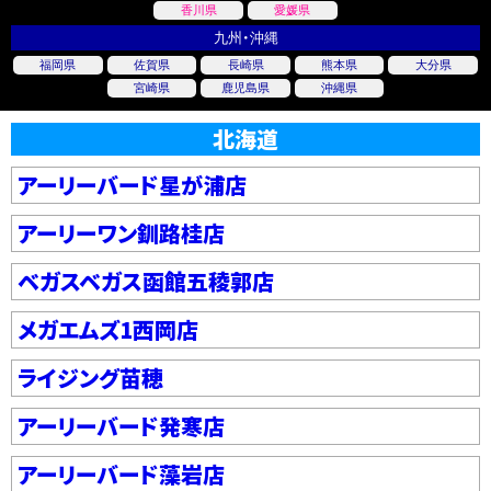
香川県
愛媛県
九州・沖縄
福岡県
佐賀県
長崎県
熊本県
大分県
宮崎県
鹿児島県
沖縄県
北海道
アーリーバード星が浦店
アーリーワン釧路桂店
ベガスベガス函館五稜郭店
メガエムズ1西岡店
ライジング苗穂
アーリーバード発寒店
アーリーバード藻岩店