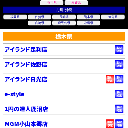
香川県
愛媛県
九州・沖縄
福岡県
佐賀県
長崎県
熊本県
大分県
宮崎県
鹿児島県
沖縄県
栃木県
アイランド足利店
アイランド佐野店
アイランド日光店
e-style
1円の達人鹿沼店
MGM小山本郷店